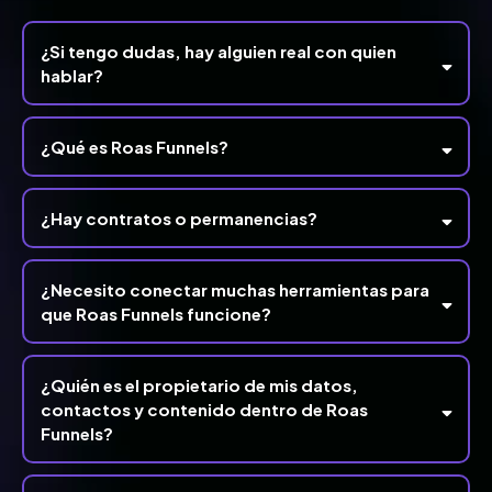
¿Si tengo dudas, hay alguien real con quien
hablar?
¿Qué es Roas Funnels?
ecosistema
completo
WhatsApp o a
¿Hay contratos o permanencias?
soporte@roasfunnels.com
todo en un solo lugar
¿Necesito conectar muchas herramientas para
que Roas Funnels funcione?
¿Quién es el propietario de mis datos,
contactos y contenido dentro de Roas
Funnels?