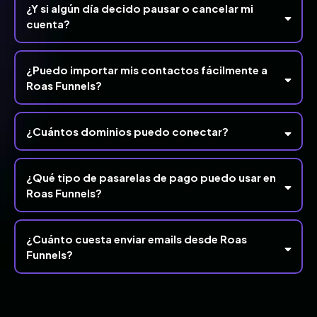
¿Y si algún día decido pausar o cancelar mi
cuenta?
100 % de tu propiedad
no tiene ningún derecho de uso, cesión o
comunicación
¿Puedo importar mis contactos fácilmente a
descargar tus contactos y
Roas Funnels?
campañas
pausarla
Acuerdo de Protección de Datos (DPA)
cláusulas SCC
¿Cuántos dominios puedo conectar?
¿Qué tipo de pasarelas de pago puedo usar en
Roas Funnels?
Stripe
PayPal
Redsys
Authorize.net
NMI
¿Cuánto cuesta enviar emails desde Roas
listas inteligentes
Funnels?
solo $0,675 por cada 1.000
envíos.